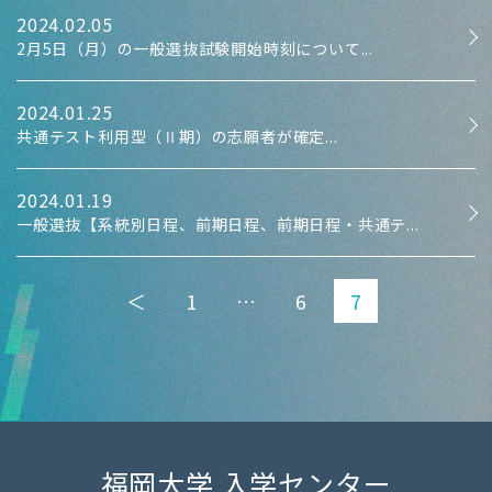
2024.02.05
2月5日（月）の一般選抜試験開始時刻について...
2024.01.25
共通テスト利用型（Ⅱ期）の志願者が確定...
2024.01.19
一般選抜【系統別日程、前期日程、前期日程・共通テ...
＜
1
…
6
7
福岡大学 入学センター