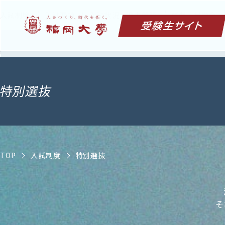
入試制度
入試要項
入試状況・過去問題
学費・奨学金
特別選抜
TOP
入試制度
特別選抜
そ